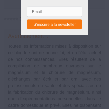
Voir tous les articles de Nicolas
→
Email
(No Ratings Yet)
Avertissement :
Toutes les informations mises à disposition sur
ce blog le sont de bonne foi, et en l’état actuel
de nos connaissances. Elles résultent de la
compilation de nombreux ouvrages sur le
magnésium et le chlorure de magnésium,
d’échanges par écrit et par oral avec des
professionnels de santé et des spécialistes de
la fabrication du chlorure de magnésium, ainsi
que d’expérimentations personnelles dans le
cadre domestique et privé. Elles ne dispensent