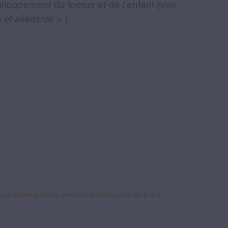
eloppement du foetus et de l’enfant
(voir
t allaitante » )
.
ccouchement
,
famille
,
humeur
par
Nicolas
. Ajoutez le
lien