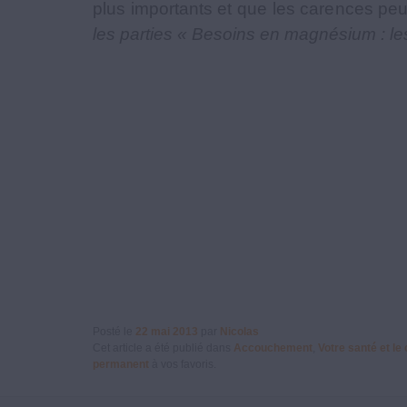
plus importants et que les carences pe
les parties « Besoins en magnésium : les
Posté le
22 mai 2013
par
Nicolas
Cet article a été publié dans
Accouchement
,
Votre santé et le
permanent
à vos favoris.