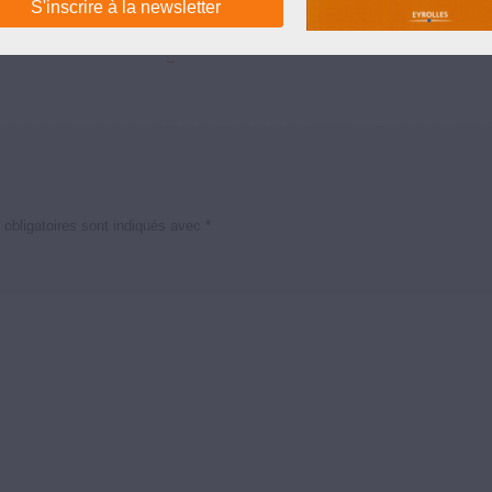
←
Précédent
Suivant
→
obligatoires sont indiqués avec
*