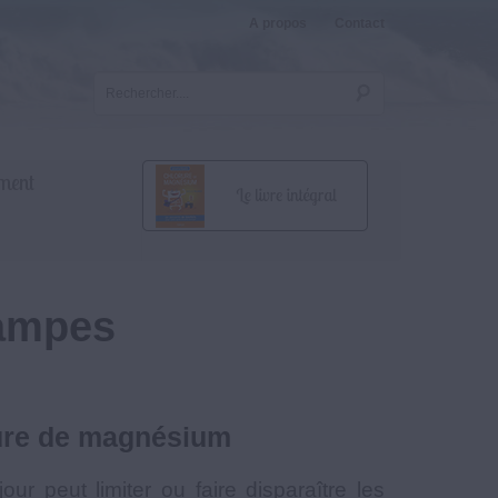
A propos
Contact
ment
rampes
orure de magnésium
our peut limiter ou faire disparaître les