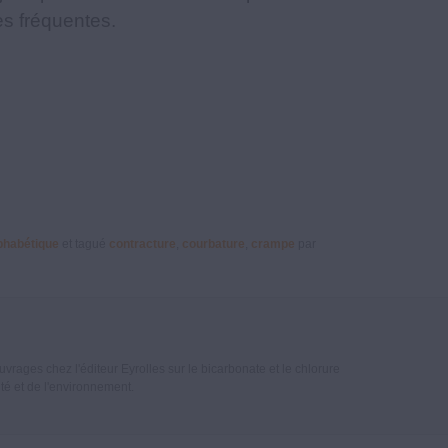
ès fréquentes.
lphabétique
et tagué
contracture
,
courbature
,
crampe
par
rages chez l'éditeur Eyrolles sur le bicarbonate et le chlorure
nté et de l'environnement.