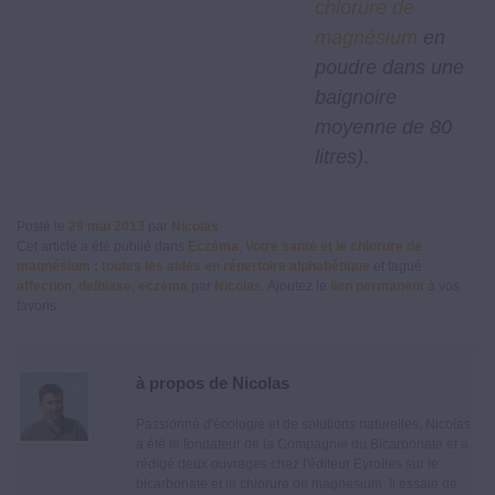
chlorure de
magnésium
en
poudre dans une
baignoire
moyenne de 80
litres)
.
Posté le
29 mai 2013
par
Nicolas
Cet article a été publié dans
Eczéma
,
Votre santé et le chlorure de
magnésium : toutes les aides en répertoire alphabétique
et tagué
affection
,
delbiase
,
eczéma
par
Nicolas
. Ajoutez le
lien permanent
à vos
favoris.
à propos de Nicolas
Passionné d'écologie et de solutions naturelles, Nicolas
a été le fondateur de la Compagnie du Bicarbonate et a
rédigé deux ouvrages chez l'éditeur Eyrolles sur le
bicarbonate et le chlorure de magnésium. Il essaie de