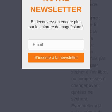
comprimé de
NEWSLETTER
Delbiase.
Voie externe
:
Et découvrez-en encore plus
tamponner la
sur le chlorure de magnésium !
peau avec la
solution de
Email
chlorure de
magnésium
plusieurs fois par
jour et laisser
sécher à l’air libre,
ou compresses à
changer avant
qu’elles ne
sèchent.
Éventuellement