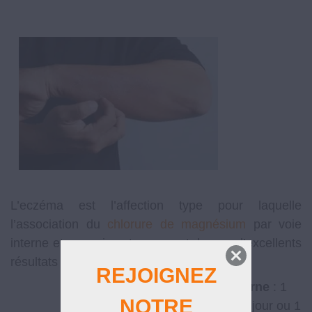
L’eczéma est l’affection type pour laquelle
l’association du
chlorure de magnésium
par voie
interne et par voie externe, peut donner d’excellents
résultats :
REJOIGNEZ
Voie interne
: 1
NOTRE
verre par jour ou 1