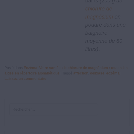
bains
(200 g de
chlorure de
magnésium
en
poudre dans une
baignoire
moyenne de 80
litres)
.
Posté dans
Eczéma
,
Votre santé et le chlorure de magnésium : toutes les
aides en répertoire alphabétique
|
Taggé
affection
,
delbiase
,
eczéma
|
Laissez un commentaire