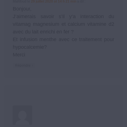
Mahfoud
le
29 juillet 2020 at 14 h 21 min
a dit :
Bonjour,
J’aimerais savoir s’il y’a interaction du
vitamag magnesium et calcium vitamine d2
avec du lait enrichi en fer ?
Et infusion menthe avec ce traitement pour
hypocalcemie?
Merci
↓
Répondre