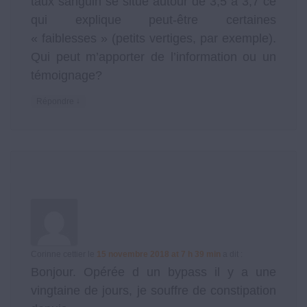
taux sanguin se situe autour de 3,5 à 3,7 ce
qui explique peut-être certaines
« faiblesses » (petits vertiges, par exemple).
Qui peut m’apporter de l’information ou un
témoignage?
↓
Répondre
Corinne cettier
le
15 novembre 2018 at 7 h 39 min
a dit :
Bonjour. Opérée d un bypass il y a une
vingtaine de jours, je souffre de constipation