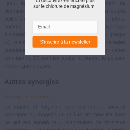
Et découvrez-en encore plus
l’eau, la prise simultanée d’un complément de
sur le chlorure de magnésium !
vitamine B6 n’est pas nécessaire, mais on pourra
veiller à consommer des aliments qui en sont riches,
Email
comme la levure de bière (qui a l’avantage
d’apporter également d’autres vitamines du groupe
B), mais aussi le germe de blé, et les céréales
complètes. Les autres aliments naturellement riches
en vitamine B6 sont les abats, la viande, le poisson
et les légumineuses.
Autres synergies
Synergies positives
La taurine et l’arginine sont maintenant souvent
associées au magnésium et à la vitamine B6 dans
ce qui est appelé le « magnésium de troisième