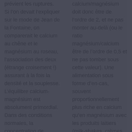
prévient les ruptures.
calcium/magnésium
Si l’on devait l’expliquer
doit donc être de
sur le mode de Jean de
l’ordre de 2, et ne pas
la Fontaine, on
monter au-delà (ou le
comparerait le calcium
ratio
au chêne et le
magnésium/calcium
magnésium au roseau,
être de l’ordre de 0,5 et
l’association des deux
ne pas tomber sous
(étrange croisement !)
cette valeur). Une
assurant à la fois la
alimentation sous
densité et la souplesse.
forme d’en-cas,
L’équilibre calcium-
souvent
magnésium est
proportionnellement
absolument primordial.
plus riche en calcium
Dans des conditions
qu’en magnésium avec
normales, la
les produits laitiers
concentration de
(milk-shakes, crèmes