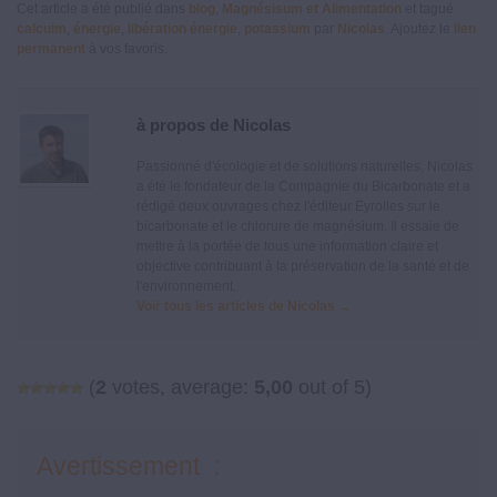
Cet article a été publié dans
blog
,
Magnésisum et Alimentation
et tagué
calcuim
,
énergie
,
libération énergie
,
potassium
par
Nicolas
. Ajoutez le
lien
permanent
à vos favoris.
à propos de Nicolas
Passionné d'écologie et de solutions naturelles, Nicolas
a été le fondateur de la Compagnie du Bicarbonate et a
rédigé deux ouvrages chez l'éditeur Eyrolles sur le
bicarbonate et le chlorure de magnésium. Il essaie de
mettre à la portée de tous une information claire et
objective contribuant à la préservation de la santé et de
l'environnement.
Voir tous les articles de Nicolas
→
(
2
votes, average:
5,00
out of 5)
Avertissement :