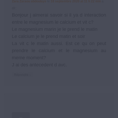
Zara Zaraou abdoulaye
le
18 septembre 2020 at 11 h 22 min
a
dit :
Bonjour j aimerai savoir si il ya d interaction
entre le magnesium le calcium et vit c?
Le magnesium marin je le prend le matin
Le calcium je le prend matin et soir
La vit c le matin aussi. Est ce qu on peut
prendre le calcium et le magnesium au
meme moment?
J ai des antecedent d avc.
↓
Répondre