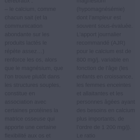
cérébraux ;
magnésium
– le calcium, comme
(hypomagnésémie)
chacun sait (et la
dont l’ampleur est
communication
souvent sous-évaluée.
abondante sur les
L’apport journalier
produits lactés le
recommandé (AJR)
répète assez…)
pour le calcium est de
renforce les os, alors
800 mg/j, variable en
que le magnésium, que
fonction de l’âge (les
l’on trouve plutôt dans
enfants en croissance,
les structures souples,
les femmes enceintes
constitue en
et allaitantes et les
association avec
personnes âgées ayant
certaines protéines la
des besoins en calcium
matrice osseuse qui
plus importants, de
apporte une certaine
l’ordre de 1 200 mg/j).
flexibilité aux os et
Le ratio