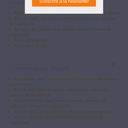
Articles récents
Peau : acné, irritations, démangeaisons, peau terne, taches
Mise en garde, dosages et contre-indications du chlorure
de magnésium
Arrosage des plantes et du potager avec le chlorure de
magnésium
Sel de déneigement
Fabrication du tofu
Commentaires récents
Sam altman
dans
L’Importance du Chlorure de Magnésium
dans le Sport
Nicolas
dans
Dans la cuisine : chlorure de sodium et
chlorure de magnésium
Yannick Duchêne
dans
Dans la cuisine : chlorure de
sodium et chlorure de magnésium
nicolas
dans
Le psoriasis et le chlorure de magnésium
nicolas
dans
Les calculs biliaires et le chlorure de
magnésium