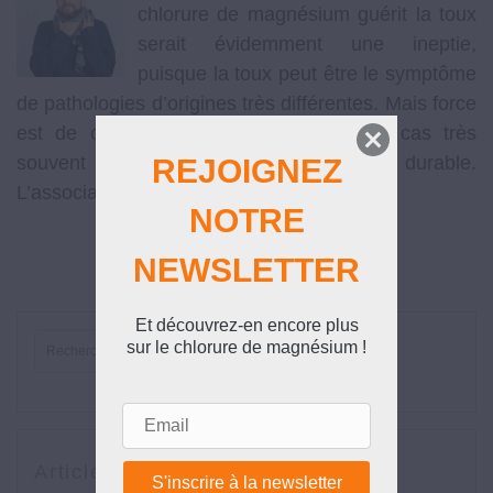
chlorure de magnésium guérit la toux
serait évidemment une ineptie,
puisque la toux peut être le symptôme
de pathologies d’origines très différentes. Mais force
est de constater qu’il apporte dans ce cas très
souvent un soulagement rapide et durable.
REJOIGNEZ
L’association d’une …
[Lire la suite]
NOTRE
NEWSLETTER
Et découvrez-en encore plus
sur le chlorure de magnésium !
Email
Articles récents