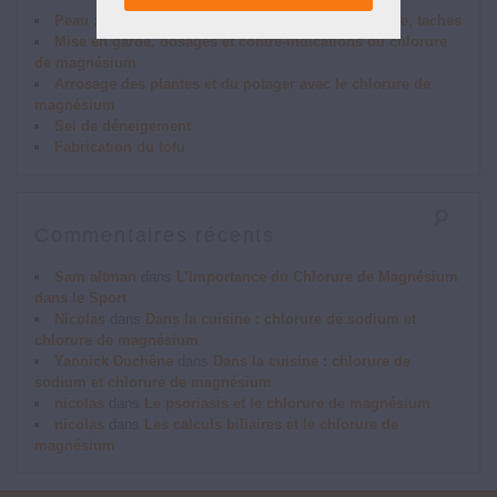
Peau : acné, irritations, démangeaisons, peau terne, taches
Mise en garde, dosages et contre-indications du chlorure
de magnésium
Arrosage des plantes et du potager avec le chlorure de
magnésium
Sel de déneigement
Fabrication du tofu
Commentaires récents
Sam altman
dans
L’Importance du Chlorure de Magnésium
dans le Sport
Nicolas
dans
Dans la cuisine : chlorure de sodium et
chlorure de magnésium
Yannick Duchêne
dans
Dans la cuisine : chlorure de
sodium et chlorure de magnésium
nicolas
dans
Le psoriasis et le chlorure de magnésium
nicolas
dans
Les calculs biliaires et le chlorure de
magnésium