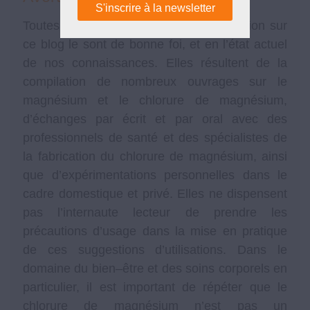
Toutes les informations mises à disposition sur
ce blog le sont de bonne foi, et en l’état actuel
de nos connaissances. Elles résultent de la
compilation de nombreux ouvrages sur le
magnésium et le chlorure de magnésium,
d’échanges par écrit et par oral avec des
professionnels de santé et des spécialistes de
la fabrication du chlorure de magnésium, ainsi
que d’expérimentations personnelles dans le
cadre domestique et privé. Elles ne dispensent
pas l’internaute lecteur de prendre les
précautions d’usage dans la mise en pratique
de ces suggestions d’utilisations. Dans le
domaine du bien–être et des soins corporels en
particulier, il est important de répéter que le
chlorure de magnésium n’est pas un