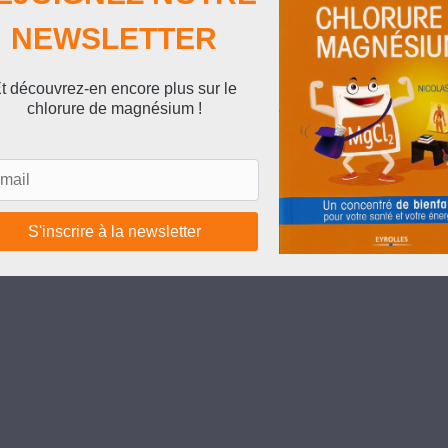
NEWSLETTER
 la suite]
t découvrez-en encore plus sur le
chlorure de magnésium !
il