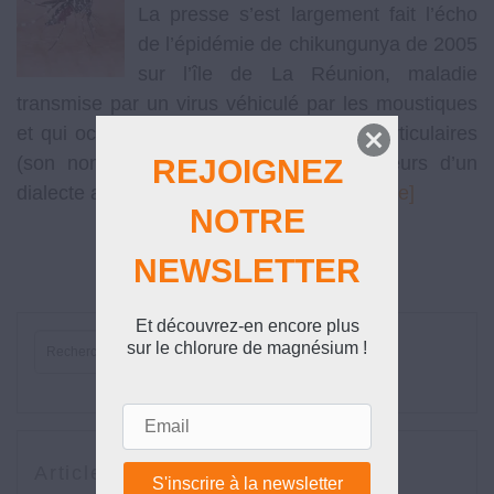
La presse s’est largement fait l’écho
de l’épidémie de chikungunya de 2005
sur l’île de La Réunion, maladie
transmise par un virus véhiculé par les moustiques
et qui occasionne d’immenses douleurs articulaires
(son nom imprononçable viendrait d’ailleurs d’un
REJOIGNEZ
dialecte africain et signifierait …
[Lire la suite]
NOTRE
NEWSLETTER
Et découvrez-en encore plus
sur le chlorure de magnésium !
Email
Articles récents