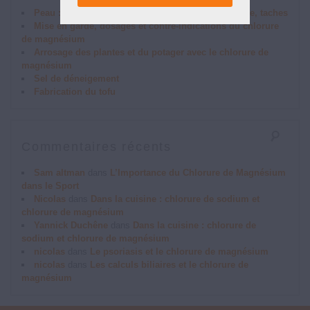
Peau : acné, irritations, démangeaisons, peau terne, taches
Mise en garde, dosages et contre-indications du chlorure
de magnésium
Arrosage des plantes et du potager avec le chlorure de
magnésium
Sel de déneigement
Fabrication du tofu
Commentaires récents
Sam altman
dans
L’Importance du Chlorure de Magnésium
dans le Sport
Nicolas
dans
Dans la cuisine : chlorure de sodium et
chlorure de magnésium
Yannick Duchêne
dans
Dans la cuisine : chlorure de
sodium et chlorure de magnésium
nicolas
dans
Le psoriasis et le chlorure de magnésium
nicolas
dans
Les calculs biliaires et le chlorure de
magnésium