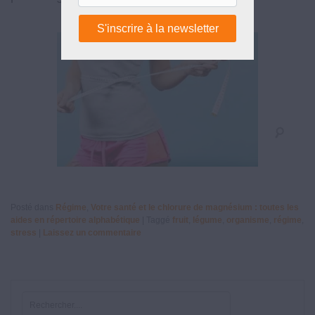
Posté dans
Régime
,
Votre santé et le chlorure de magnésium : toutes les
aides en répertoire alphabétique
|
Taggé
fruit
,
légume
,
organisme
,
régime
,
stress
|
Laissez un commentaire