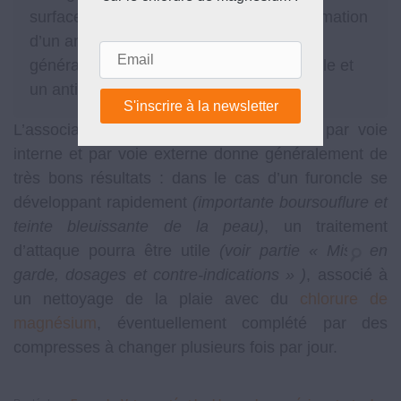
surface réduite de la peau entraîne la formation
d’un anthrax. Le traitement associe
Email
généralement un antibiotique par voir orale et
un antiseptique local.
L’association du
chlorure de magnésium
par voie
interne et par voie externe donne généralement de
très bons résultats : dans le cas d’un furoncle se
développant rapidement
(importante boursouflure et
teinte bleuissante de la peau)
, un traitement
d’attaque pourra être utile
(voir partie « Mise en
garde, dosages et contre-indications » )
, associé à
un nettoyage de la plaie avec du
chlorure de
magnésium
, éventuellement complété par des
compresses à changer plusieurs fois par jour.