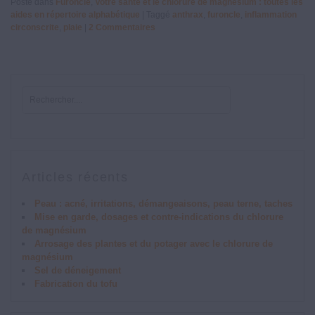
Posté dans
Furoncle
,
Votre santé et le chlorure de magnésium : toutes les
aides en répertoire alphabétique
|
Taggé
anthrax
,
furoncle
,
inflammation
circonscrite
,
plaie
|
2
Commentaires
Articles récents
Peau : acné, irritations, démangeaisons, peau terne, taches
Mise en garde, dosages et contre-indications du chlorure
de magnésium
Arrosage des plantes et du potager avec le chlorure de
magnésium
Sel de déneigement
Fabrication du tofu