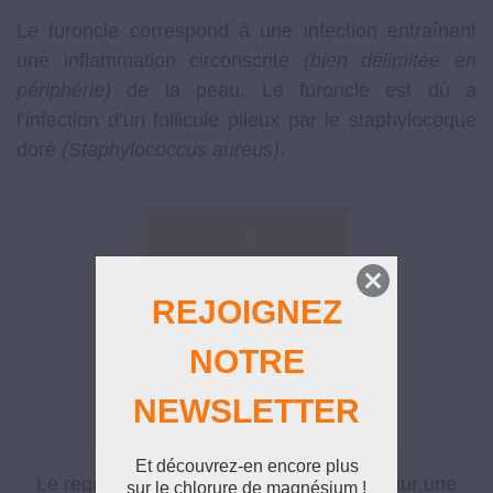
Le furoncle correspond à une infection entraînant
une inflammation circonscrite
(bien délimitée en
périphérie)
de la peau. Le furoncle est dû à
l’infection d’un follicule pileux par le staphylocoque
doré
(Staphylococcus aureus)
.
REJOIGNEZ
NOTRE
NEWSLETTER
Et découvrez-en encore plus
Le regroupement de plusieurs furoncles sur une
sur le chlorure de magnésium !