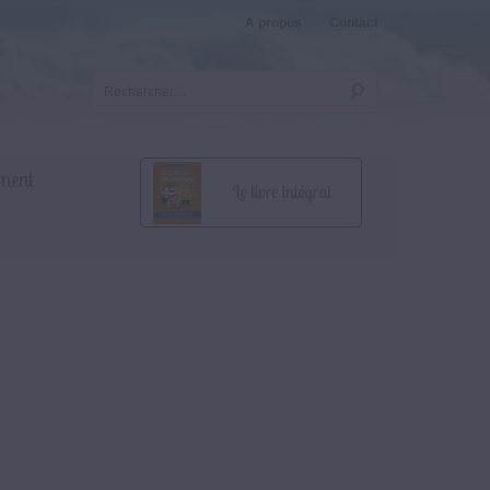
A propos
Contact
ment