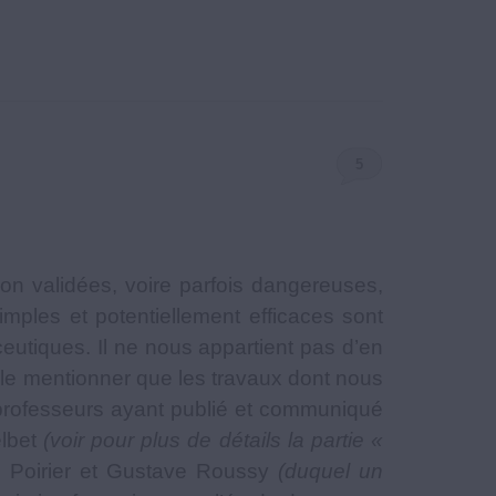
5
Commentaires
on validées, voire parfois dangereuses,
simples et potentiellement efficaces sont
ceutiques. Il ne nous appartient pas d’en
de le mentionner que les travaux dont nous
 professeurs ayant publié et communiqué
elbet
(voir pour plus de détails la partie «
ul Poirier et Gustave Roussy
(duquel un