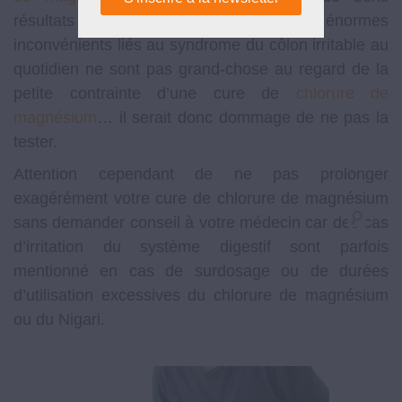
résultats dans ce cas également. Les énormes
inconvénients liés au syndrome du côlon irritable au
quotidien ne sont pas grand-chose au regard de la
petite contrainte d’une cure de
chlorure de
magnésium
… il serait donc dommage de ne pas la
tester.
Attention cependant de ne pas prolonger
exagérément votre cure de chlorure de magnésium
sans demander conseil à votre médecin car des cas
d’irritation du système digestif sont parfois
mentionné en cas de surdosage ou de durées
d’utilisation excessives du chlorure de magnésium
ou du Nigari.