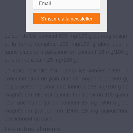
Email
Le son de blé contient 600 mg/100 g de magnésium
et la farine complète 138 mg/100 g alors que la
farine blanche à pâtisserie en contient 16 mg/100 g
et la farine à pain 25 mg/100 g.
Le calcul est vite fait : dans les années 1960, la
consommation de pain était en moyenne de 500 g/j
et par personne pour une farine à 138 mg/100 g de
magnésium, elle est aujourd’hui d’environ 100 g/jour
pour une farine qui en contient 25 mg : 690 mg de
magnésium par jour en 1960, 25 mg aujourd’hui,
proviennent du pain…
Les autres aliments