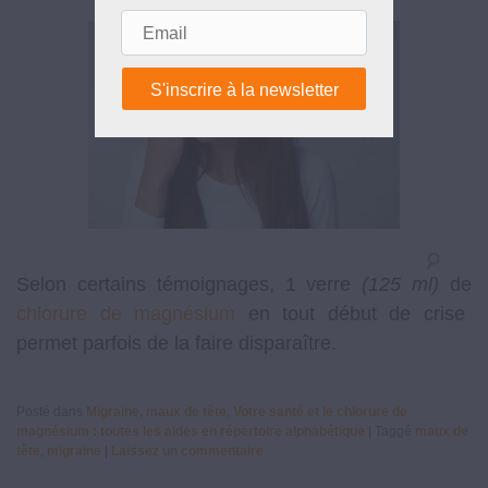
Email
Selon certains témoignages, 1 verre
(125 ml)
de
chlorure de magnésium
en tout début de crise
permet parfois de la faire disparaître.
Posté dans
Migraine, maux de tête
,
Votre santé et le chlorure de
magnésium : toutes les aides en répertoire alphabétique
|
Taggé
maux de
tête
,
migraine
|
Laissez un commentaire