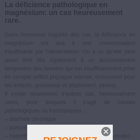
La déficience pathologique en
magnésium: un cas heureusement
rare.
Dans l’immense majorité des cas, la déficience en
magnésium est due à une consommation
insuffisante par l’alimentation. On a vu qu’elle peut
aussi être liée également à un accroissement
temporaire des besoins qui est insuffisamment prise
en compte (effort physique intense, croissance pour
les enfants, grossesse et allaitement, stress).
Il existe néanmoins d’autres cas, heureusement
rares, pour lesquels il s’agit de causes
pathologiques ou traumatiques :
– diarrhée chronique ;
– pancréatite (inflammation du pancréas) ;
– hyperthyroïdie (suractivité de la glande thyroïde) ;