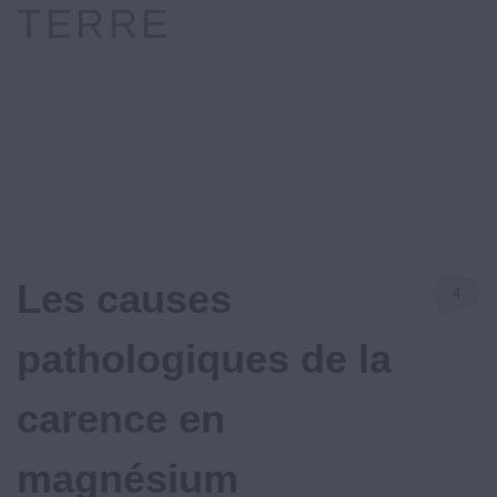
TERRE
Les causes
4
Commenta
pathologiques de la
carence en
magnésium