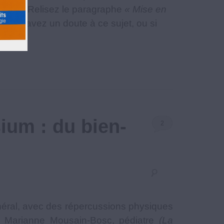
dicale. Relisez le paragraphe
« Mise en
 vous avez un doute à ce sujet, ou si
ium : du bien-
2
Commentaires
néral, avec des répercussions physiques
par Marianne Mousain-Bosc, pédiatre
(La