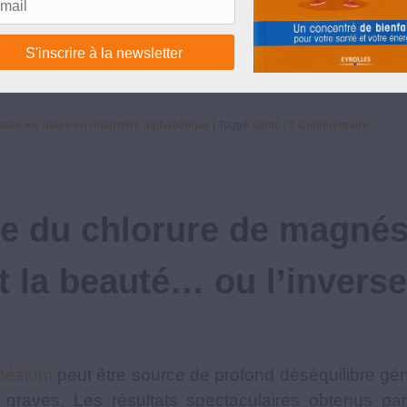
aucun cas être interprétés comme une prescription mé
e manquez pas de consulter votre médecin traitant si
ioration.
utes les aides en répertoire alphabétique
|
Taggé
santé
|
1
Commentaire
e du chlorure de magnés
et la beauté… ou l’inverse
ésium
peut être source de profond déséquilibre gé
s graves. Les résultats spectaculaires obtenus 