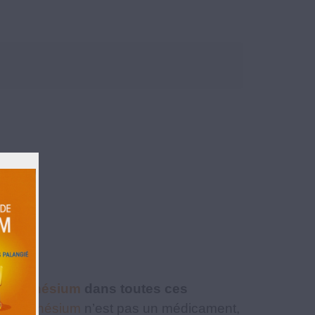
de magnésium
dans toutes ces
de magnésium
n’est pas un médicament,