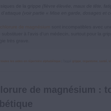
ssiques de la grippe
(fièvre élevée, maux de tête, fa
t d’attaque
(voir partie « Mise en garde, dosages et c
chlorure de magnésium
sont incompatibles avec une f
 substituer à l’avis d’un médecin, surtout pour la gri
ie très grave.
 toutes les aides en répertoire alphabétique
|
Taggé
grippe
,
organisme
,
santé
,
v
hlorure de magnésium : t
abétique