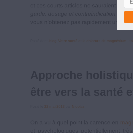
et ces courts articles ne sauraient en 
garde, dosage et contreindication »
et n
vous n’obtenez pas rapidement une amél
Posté dans
blog
,
Votre santé et le chlorure de magnésium : to
Approche holistiqu
être vers la santé 
Posté le
22 mai 2013
par
Nicolas
On a vu à quel point la carence en
magn
et psychologiques potentiellement trè