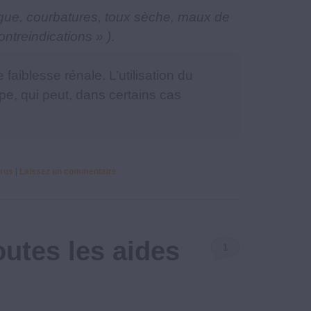
tigue, courbatures, toux sèche, maux de
ontreindications » )
.
aiblesse rénale. L’utilisation du
ppe, qui peut, dans certains cas
irus
|
Laissez un commentaire
outes les aides
1
Commentaire