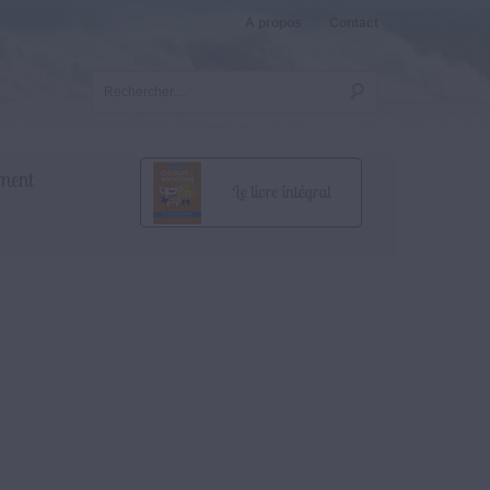
A propos
Contact
ment