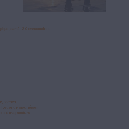
gique
,
santé
|
2
Commentaires
e, taches
 chlorure de magnésium
ure de magnésium