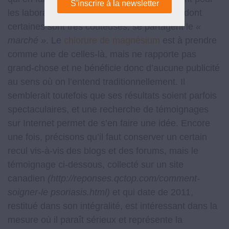
les laboratoires. De nombreuses solutions, dont
certaines sont très coûteuses, se partagent le
«
marché »
. Le
chlorure de magnésium
est à prendre
comme une de celles-là, mais ne rapporte pas
grand-chose et ne bénéficie donc d’aucune publicité
au sens où on l’entend traditionnellement. Il
semblerait toutefois que ses résultats soient parfois
spectaculaires, et une recherche de témoignages
sur Internet permet de s’en faire une idée. Encore
une fois, précisons qu’il faut conserver un certain
recul vis-à-vis des blogs et des forums, mais le
témoignage ci-dessous, collecté sur un site
canadien
(http://reponses.qctop.com/comment-
soigner-le psoriasis.html)
et qui date de 2011,
restitué dans son intégralité, est intéressant dans la
mesure où il paraît sérieux et représente la