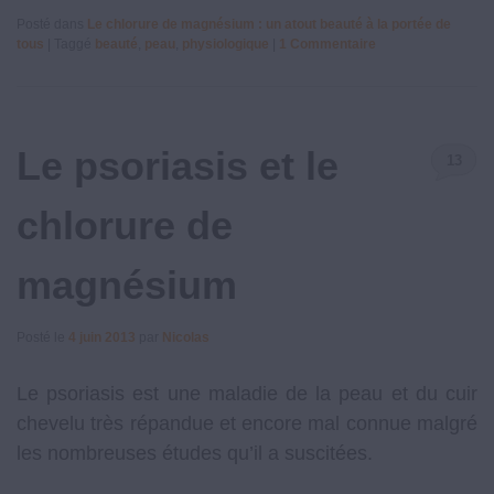
Posté dans
Le chlorure de magnésium : un atout beauté à la portée de
tous
|
Taggé
beauté
,
peau
,
physiologique
|
1
Commentaire
Le psoriasis et le
13
Commenta
chlorure de
magnésium
Posté le
4 juin 2013
par
Nicolas
Le psoriasis est une maladie de la peau et du cuir
chevelu très répandue et encore mal connue malgré
les nombreuses études qu’il a suscitées.