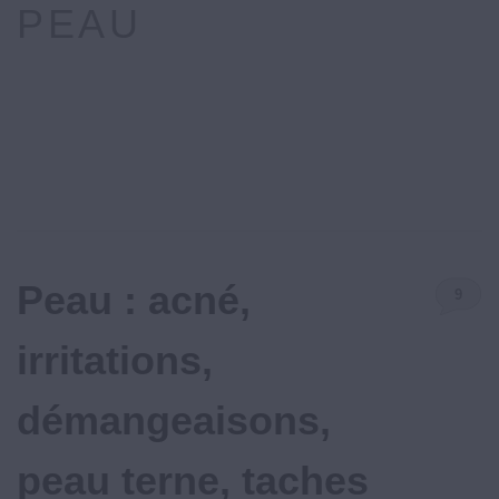
PEAU
Peau : acné,
9
Commenta
irritations,
démangeaisons,
peau terne, taches